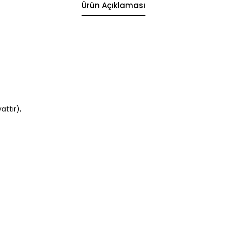
Ürün Açıklaması
ttır),