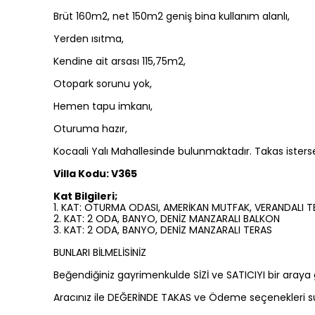
Brüt 160m2, net 150m2 geniş bina kullanım alanlı,
Yerden ısıtma,
Kendine ait arsası 115,75m2,
Otopark sorunu yok,
Hemen tapu imkanı,
Oturuma hazır,
Kocaali Yalı Mahallesinde bulunmaktadır. Takas isters
Villa Kodu: V365
Kat Bilgileri;
1. KAT: OTURMA ODASI, AMERİKAN MUTFAK, VERANDALI 
2. KAT: 2 ODA, BANYO, DENİZ MANZARALI BALKON
3. KAT: 2 ODA, BANYO, DENİZ MANZARALI TERAS
BUNLARI BİLMELİSİNİZ
Beğendiğiniz gayrimenkulde SİZİ ve SATICIYI bir araya ge
Aracınız ile DEĞERİNDE TAKAS ve Ödeme seçenekleri sun