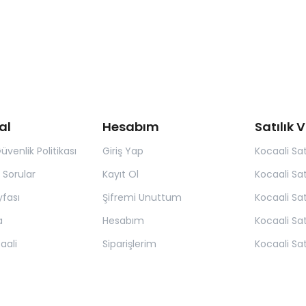
al
Hesabım
Satılık V
Güvenlik Politikası
Giriş Yap
Kocaali Satı
 Sorular
Kayıt Ol
Kocaali Sat
yfası
Şifremi Unuttum
Kocaali Satı
a
Hesabım
Kocaali Sat
aali
Siparişlerim
Kocaali Sat