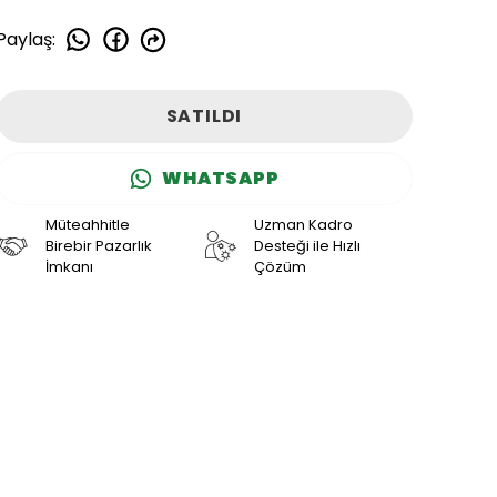
Paylaş
:
SATILDI
WHATSAPP
Müteahhitle
Uzman Kadro
Birebir Pazarlık
Desteği ile Hızlı
İmkanı
Çözüm