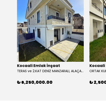
Kocaali Emlak İnşaat
Kocaali
PLAJA 90 METRE, TERAS MİNİ DENİZ MANZARALI, GENİŞ BİNA-BAHÇE ALANLI, LÜKS DİZAYN 3+1 TRİPLEKS VİLLA! KOCAALİ ALANDERE MH
TERAS ve 2.KAT DENİZ MANZARALI, ALAÇATI TAŞ KONSEPT, ARKA CEPHE, LÜKS DİZAYN 3+1 TRİPLEKS VİLLA! KOCAALİ ALANDERE MH
₺ 6,250,000.00
₺ 2,50