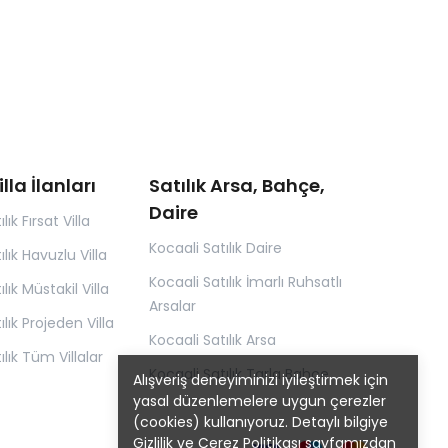
illa İlanları
Satılık Arsa, Bahçe,
Daire
lık Fırsat Villa
Kocaali Satılık Daire
ılık Havuzlu Villa
Kocaali Satılık İmarlı Ruhsatlı
lık Müstakil Villa
Arsalar
ılık Projeden Villa
Kocaali Satılık Arsa
ılık Tüm Villalar
Kocaali Satılık Tarla Bahçe
Alışveriş deneyiminizi iyileştirmek için
yasal düzenlemelere uygun çerezler
(cookies) kullanıyoruz. Detaylı bilgiye
Gizlilik ve Çerez Politikası
sayfamızdan