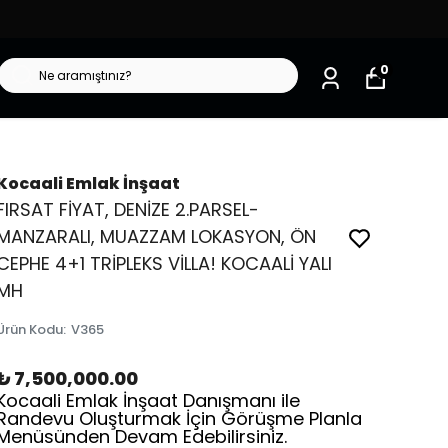
0
Kocaali Emlak İnşaat
FIRSAT FİYAT, DENİZE 2.PARSEL-
MANZARALI, MUAZZAM LOKASYON, ÖN
CEPHE 4+1 TRİPLEKS VİLLA! KOCAALİ YALI
MH
Ürün Kodu
:
V365
₺ 7,500,000.00
Kocaali Emlak İnşaat Danışmanı ile
Randevu Oluşturmak İçin Görüşme Planla
Menüsünden Devam Edebilirsiniz.