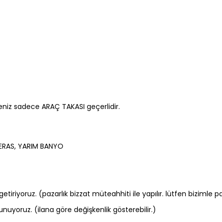
eniz sadece ARAÇ TAKASI geçerlidir.
TERAS, YARIM BANYO
tiriyoruz. (pazarlık bizzat müteahhiti ile yapılır. lütfen bizimle p
uyoruz. (ilana göre değişkenlik gösterebilir.)