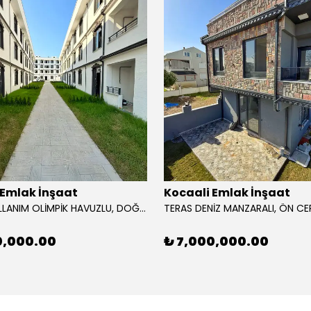
 Emlak İnşaat
Kocaali Emlak İnşaat
ORTAK KULLANIM OLİMPİK HAVUZLU, DOĞANIN KALBİNDE, DENİZE YÜRÜME MESAFESİ, 2.KAT, YERDEN ISITMA, SİTE İÇİ 2+1 DAİRE! YAYLA MH
0,000.00
₺ 7,000,000.00