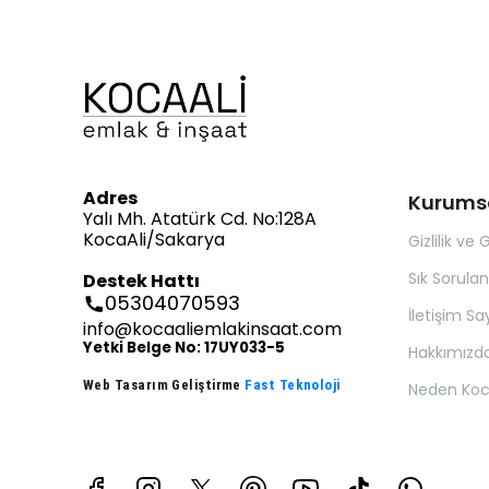
Adres
Kurums
Yalı Mh. Atatürk Cd. No:128A
KocaAli/Sakarya
Gizlilik ve 
Sık Sorulan
Destek Hattı
05304070593
İletişim Sa
info@kocaaliemlakinsaat.com
Yetki Belge No: 17UY033-5
Hakkımızd
Web Tasarım Geliştirme
Fast Teknoloji
Neden Koc