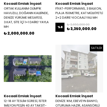
Kocaali Emlak İnşaat
Kocaali Emlak İnşaat
ORTAK KULLANIM OLİMPİK
FİYAT-PERFORMANS, 3 BALKON,
HAVUZLU, DOĞANIN KALBİNDE,
PLAJA 150METRE, KAT MÜLKİYETLİ
DENİZE YÜRÜME MESAFESİ,
2+2 DAİRE! KOCAALİ YALI MH
3.KAT, SİTE İÇİ 1+1 DAİRE! YAYLA
₺ 3,650,000.00
MH
%
8
₺ 3,350,000.00
₺ 2,000,000.00
SATILDI
Kocaali Emlak İnşaat
Kocaali Emlak İnşaat
12-18 AY TESLİM SÜRESİ, İSTER
DENİZE 1KM, EBEVEYN BANYO,
1MİLYON PEŞİN 40 AY TAKSİT-
OTURUMA HAZIR, ASANSÖRLÜ