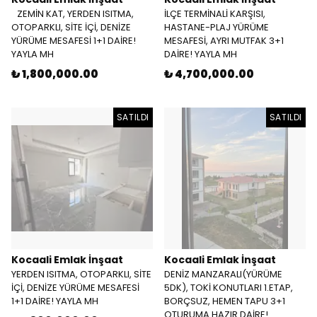
ZEMİN KAT, YERDEN ISITMA,
İLÇE TERMİNALİ KARŞISI,
OTOPARKLI, SİTE İÇİ, DENİZE
HASTANE-PLAJ YÜRÜME
YÜRÜME MESAFESİ 1+1 DAİRE!
MESAFESİ, AYRI MUTFAK 3+1
YAYLA MH
DAİRE! YAYLA MH
₺ 1,800,000.00
₺ 4,700,000.00
SATILDI
SATILDI
Kocaali Emlak İnşaat
Kocaali Emlak İnşaat
YERDEN ISITMA, OTOPARKLI, SİTE
DENİZ MANZARALI(YÜRÜME
İÇİ, DENİZE YÜRÜME MESAFESİ
5DK), TOKİ KONUTLARI 1.ETAP,
1+1 DAİRE! YAYLA MH
BORÇSUZ, HEMEN TAPU 3+1
OTURUMA HAZIR DAİRE!