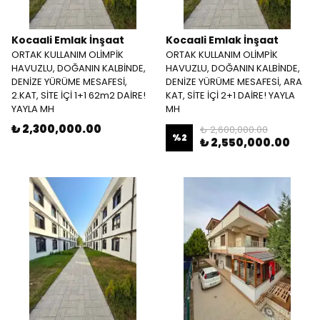
Kocaali Emlak İnşaat
Kocaali Emlak İnşaat
ORTAK KULLANIM OLİMPİK
ORTAK KULLANIM OLİMPİK
HAVUZLU, DOĞANIN KALBİNDE,
HAVUZLU, DOĞANIN KALBİNDE,
DENİZE YÜRÜME MESAFESİ,
DENİZE YÜRÜME MESAFESİ, ARA
2.KAT, SİTE İÇİ 1+1 62m2 DAİRE!
KAT, SİTE İÇİ 2+1 DAİRE! YAYLA
YAYLA MH
MH
₺ 2,300,000.00
₺ 2,600,000.00
%
2
₺ 2,550,000.00