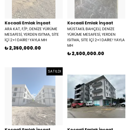
Kocaali Emlak İnşaat
Kocaali Emlak İnşaat
ARA KAT, F/P, DENİZE YÜRÜME
MÜSTAKİL BAHÇELİ, DENİZE
MESAFESİ, YERDEN ISITMA, SİTE
YÜRÜME MESAFESİ, YERDEN
İÇİ 2+1 DAİRE! YAYLA MH
ISITMA, SİTE İÇİ 2+1 DAİRE! YAYLA
MH
₺ 2,350,000.00
₺ 2,500,000.00
SATILDI
Kocaali Emlak İnşaat
Kocaali Emlak İnşaat