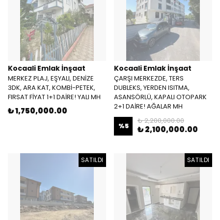
Kocaali Emlak İnşaat
Kocaali Emlak İnşaat
MERKEZ PLAJ, EŞYALI, DENİZE
ÇARŞI MERKEZDE, TERS
3DK, ARA KAT, KOMBİ-PETEK,
DUBLEKS, YERDEN ISITMA,
FIRSAT FİYAT 1+1 DAİRE! YALI MH
ASANSÖRLÜ, KAPALI OTOPARK
2+1 DAİRE! AĞALAR MH
₺ 1,750,000.00
₺ 2,200,000.00
%
5
₺ 2,100,000.00
SATILDI
SATILDI