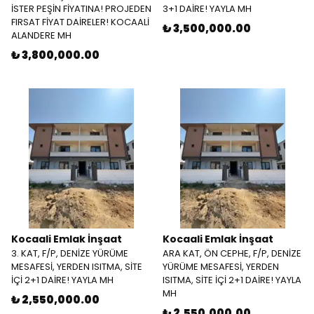
İSTER PEŞİN FİYATINA! PROJEDEN
3+1 DAİRE! YAYLA MH
FIRSAT FİYAT DAİRELER! KOCAALİ
₺ 3,500,000.00
ALANDERE MH
₺ 3,800,000.00
Kocaali Emlak İnşaat
Kocaali Emlak İnşaat
3. KAT, F/P, DENİZE YÜRÜME
ARA KAT, ÖN CEPHE, F/P, DENİZE
MESAFESİ, YERDEN ISITMA, SİTE
YÜRÜME MESAFESİ, YERDEN
İÇİ 2+1 DAİRE! YAYLA MH
ISITMA, SİTE İÇİ 2+1 DAİRE! YAYLA
MH
₺ 2,550,000.00
₺ 2,550,000.00