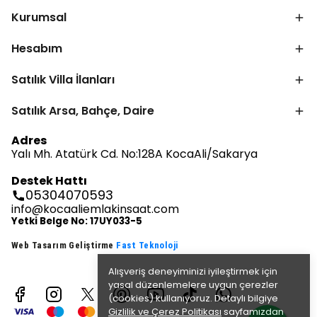
Kurumsal
Hesabım
Satılık Villa İlanları
Satılık Arsa, Bahçe, Daire
Adres
Yalı Mh. Atatürk Cd. No:128A KocaAli/Sakarya
Destek Hattı
05304070593
info@kocaaliemlakinsaat.com
Yetki Belge No: 17UY033-5
Web Tasarım Geliştirme
Fast Teknoloji
Alışveriş deneyiminizi iyileştirmek için
yasal düzenlemelere uygun çerezler
(cookies) kullanıyoruz. Detaylı bilgiye
Gizlilik ve Çerez Politikası
sayfamızdan