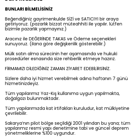
BUNLARI BİLMELİSİNİZ
Beğendiğiniz gayrimenkulde SİZİ ve SATICIYI bir araya
getiriyoruz. (pazarlık bizzat müteahhiti ile yapılır. lütfen
bizimle pazarlık yapmayınız.)
Aracınız ile DEĞERİNDE TAKAS ve Ödeme seçenekleri
sunuyoruz. (ilana göre değişkenlik gösterebilir.)
Mülk satın alma sürecinin her aşamasında ve hukuki
prosedürler esnasında size rehberlik etmeye hazırız.
FİRMAMIZI DİLEDİĞİNİZ ZAMAN ZİYARET EDEBİLİRSİNİZ.
Sizlere daha iyi hizmet verebilmek adına haftanın 7 günü
hizmetinizdeyiz.
Tüm yapılarımız Yaz-Kış kullanıma uygun yapılmakta,
doğalgazı bulunmaktadır.
Tüm yapılarımızda kat irtifakları kuruludur, kat mülkiyetine
çevrilebilir.
Sakarya’nın pilot bölge seçildiği 2001 yılından bu yana; tüm
yapılarımız resmi yapı denetimine tabi ve güncel deprem
yönetmeliklerine %100 uygundur.