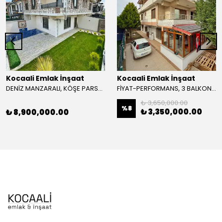
Kocaali Emlak İnşaat
Kocaali Emlak İnşaat
DENİZ MANZARALI, KÖŞE PARSEL, HAVUZLU, JAKUZİLİ, PANJURLU, MERKEZ PLAJ 3+1 TRİPLEKS VİLLA! KOCAALİ YALI MH
FİYAT-PERFORMANS, 3 BALKON, PLAJA 150METRE, KAT MÜLKİYETLİ 2+2 DAİRE! KOCAALİ YALI MH
₺ 3,650,000.00
%
8
₺ 3,350,000.00
₺ 8,900,000.00