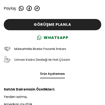
Paylaş
:
GÖRÜŞME PLANLA
WHATSAPP
Müteahhitle Birebir Pazarlık İmkanı
Uzman Kadro Desteği ile Hızlı Çözüm
Ürün Açıklaması
Satılık Dairemizin Özellikleri;
Yerden ısıtma,
Amerikan mutfak,