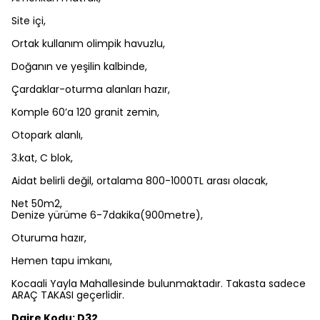
Site içi,
Ortak kullanım olimpik havuzlu,
Doğanın ve yeşilin kalbinde,
Çardaklar-oturma alanları hazır,
Komple 60’a 120 granit zemin,
Otopark alanlı,
3.kat, C blok,
Aidat belirli değil, ortalama 800-1000TL arası olacak,
Net 50m2,
Denize yürüme 6-7dakika(900metre),
Oturuma hazır,
Hemen tapu imkanı,
Kocaali Yayla Mahallesinde bulunmaktadır. Takasta sadece
ARAÇ TAKASI geçerlidir.
Daire Kodu: D32