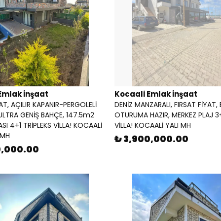
Emlak İnşaat
Kocaali Emlak İnşaat
AT, AÇILIR KAPANIR-PERGOLELİ
DENİZ MANZARALI, FIRSAT FİYAT, 
ULTRA GENİŞ BAHÇE, 147.5m2
OTURUMA HAZIR, MERKEZ PLAJ 3
SI 4+1 TRİPLEKS VİLLA! KOCAALİ
VİLLA! KOCAALİ YALI MH
 MH
₺ 3,900,000.00
0,000.00