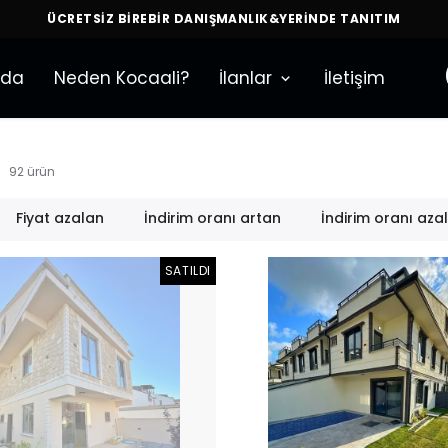
ÜCRETSİZ BİREBİR DANIŞMANLIK&YERİNDE TANITIM
zda
Neden Kocaali?
İlanlar
İletişim
92
ürün
Fiyat azalan
İndirim oranı artan
İndirim oranı aza
SATILDI