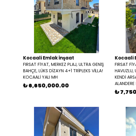
Kocaali Emlak İnşaat
Kocaali 
FIRSAT FİYAT, MERKEZ PLAJ, ULTRA GENİŞ
FIRSAT FİY
BAHÇE, LÜKS DİZAYN 4+1 TRİPLEKS VİLLA!
HAVUZLU, 
KOCAALİ YALI MH
KENDİ ARSA
ALANDERE
₺ 6,650,000.00
₺ 7,75