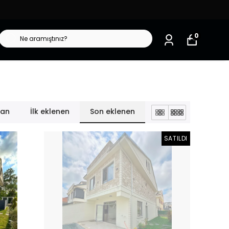
0
lan
İlk eklenen
Son eklenen
SATILDI