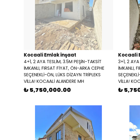
Kocaali Emlak İnşaat
Kocaali 
4+1, 2 AYA TESLİM, 3.5M PEŞİN-TAKSİT
3+1, 2 AYA
İMKANLI, FIRSAT FİYAT, ÖN-ARKA CEPHE
İMKANLI, 
SEÇENEKLİ-ÖN, LÜKS DİZAYN TRİPLEKS
SEÇENEKLİ
VİLLA! KOCAALİ ALANDERE MH
VİLLA! KO
₺ 5,750,000.00
₺ 5,75