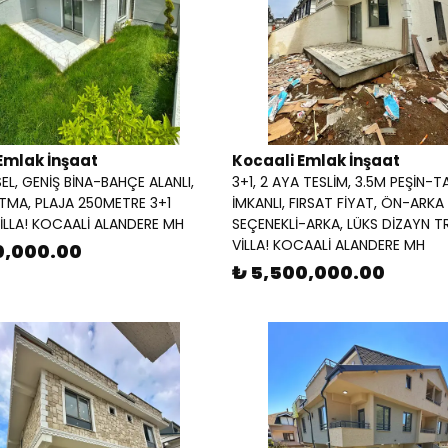
Emlak İnşaat
Kocaali Emlak İnşaat
EL, GENİŞ BİNA-BAHÇE ALANLI,
3+1, 2 AYA TESLİM, 3.5M PEŞİN-T
ITMA, PLAJA 250METRE 3+1
İMKANLI, FIRSAT FİYAT, ÖN-ARKA
VİLLA! KOCAALİ ALANDERE MH
SEÇENEKLİ-ARKA, LÜKS DİZAYN TR
VİLLA! KOCAALİ ALANDERE MH
0,000.00
₺ 5,500,000.00