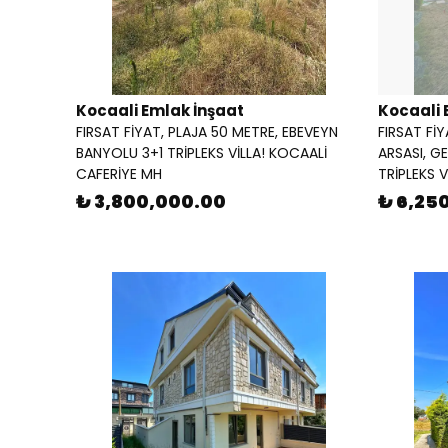
Kocaali Emlak İnşaat
Kocaali 
FIRSAT FİYAT, PLAJA 50 METRE, EBEVEYN
FIRSAT Fİ
BANYOLU 3+1 TRİPLEKS VİLLA! KOCAALİ
ARSASI, G
CAFERİYE MH
TRİPLEKS 
₺ 3,800,000.00
₺ 6,25