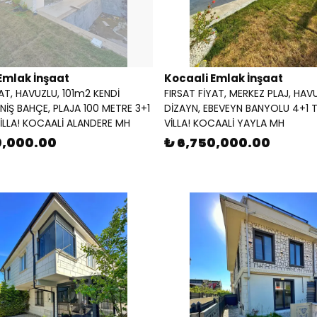
Emlak İnşaat
Kocaali Emlak İnşaat
YAT, HAVUZLU, 101m2 KENDİ
FIRSAT FİYAT, MERKEZ PLAJ, HAV
ENİŞ BAHÇE, PLAJA 100 METRE 3+1
DİZAYN, EBEVEYN BANYOLU 4+1 T
VİLLA! KOCAALİ ALANDERE MH
VİLLA! KOCAALİ YAYLA MH
0,000.00
₺ 6,750,000.00