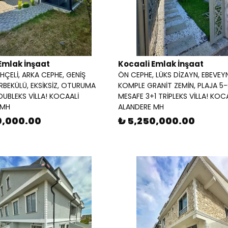
Emlak İnşaat
Kocaali Emlak İnşaat
AHÇELİ, ARKA CEPHE, GENİŞ
ÖN CEPHE, LÜKS DİZAYN, EBEVEY
RBEKÜLÜ, EKSİKSİZ, OTURUMA
KOMPLE GRANİT ZEMİN, PLAJA 5
 DUBLEKS VİLLA! KOCAALİ
MESAFE 3+1 TRİPLEKS VİLLA! KOC
 MH
ALANDERE MH
0,000.00
₺ 5,250,000.00