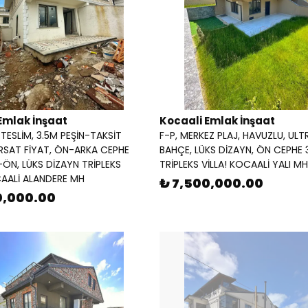
Emlak İnşaat
Kocaali Emlak İnşaat
 TESLİM, 3.5M PEŞİN-TAKSİT
F-P, MERKEZ PLAJ, HAVUZLU, ULT
FIRSAT FİYAT, ÖN-ARKA CEPHE
BAHÇE, LÜKS DİZAYN, ÖN CEPHE 
-ÖN, LÜKS DİZAYN TRİPLEKS
TRİPLEKS VİLLA! KOCAALİ YALI MH
CAALİ ALANDERE MH
₺ 7,500,000.00
0,000.00