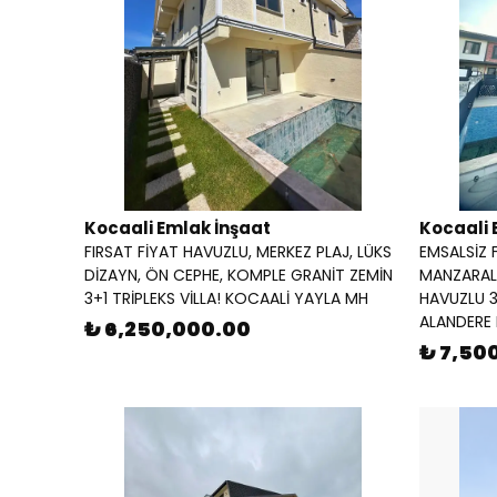
Kocaali Emlak İnşaat
Kocaali 
FIRSAT FİYAT HAVUZLU, MERKEZ PLAJ, LÜKS
EMSALSİZ F
DİZAYN, ÖN CEPHE, KOMPLE GRANİT ZEMİN
MANZARALI
3+1 TRİPLEKS VİLLA! KOCAALİ YAYLA MH
HAVUZLU 3
ALANDERE
₺ 6,250,000.00
₺ 7,50