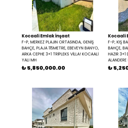
Kocaali Emlak İnşaat
Kocaali 
F-P, MERKEZ PLAJIN ORTASINDA, GENİŞ
F-P, KIŞ B
BAHÇE, PLAJA 115METRE, EBEVEYN BANYO,
BAHÇE, BA
ARKA CEPHE 3+1 TRİPLEKS VİLLA! KOCAALİ
HAZIR 3+1
YALI MH
ALANDERE
₺ 5,850,000.00
₺ 5,25