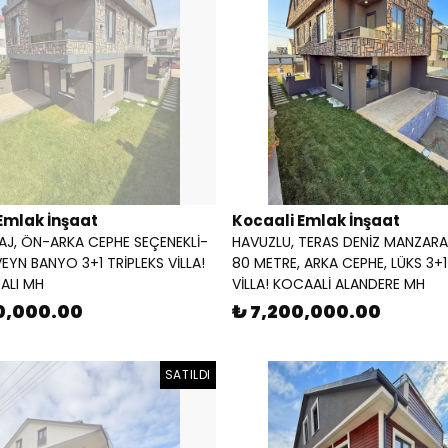
Emlak İnşaat
Kocaali Emlak İnşaat
AJ, ÖN-ARKA CEPHE SEÇENEKLİ-
HAVUZLU, TERAS DENİZ MANZARAL
VEYN BANYO 3+1 TRİPLEKS VİLLA!
80 METRE, ARKA CEPHE, LÜKS 3+1
ALI MH
VİLLA! KOCAALİ ALANDERE MH
0,000.00
₺ 7,200,000.00
SATILDI