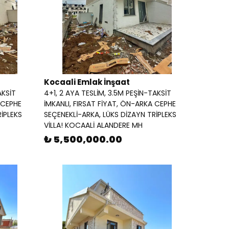
Kocaali Emlak İnşaat
AKSİT
4+1, 2 AYA TESLİM, 3.5M PEŞİN-TAKSİT
 CEPHE
İMKANLI, FIRSAT FİYAT, ÖN-ARKA CEPHE
İPLEKS
SEÇENEKLİ-ARKA, LÜKS DİZAYN TRİPLEKS
VİLLA! KOCAALİ ALANDERE MH
₺ 5,500,000.00