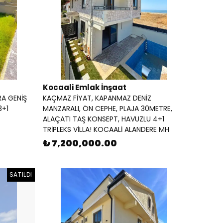
Kocaali Emlak İnşaat
RA GENİŞ
KAÇMAZ FİYAT, KAPANMAZ DENİZ
3+1
MANZARALI, ÖN CEPHE, PLAJA 30METRE,
ALAÇATI TAŞ KONSEPT, HAVUZLU 4+1
TRİPLEKS VİLLA! KOCAALİ ALANDERE MH
₺ 7,200,000.00
SATILDI