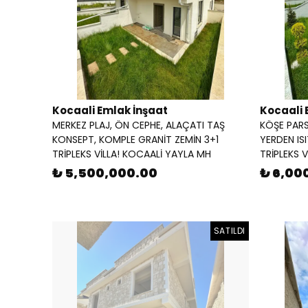
Kocaali Emlak İnşaat
Kocaali 
MERKEZ PLAJ, ÖN CEPHE, ALAÇATI TAŞ
KÖŞE PARS
KONSEPT, KOMPLE GRANİT ZEMİN 3+1
YERDEN IS
TRİPLEKS VİLLA! KOCAALİ YAYLA MH
TRİPLEKS 
₺ 5,500,000.00
₺ 6,00
SATILDI