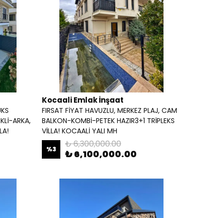
Kocaali Emlak İnşaat
ÜKS
FIRSAT FİYAT HAVUZLU, MERKEZ PLAJ, CAM
KLİ-ARKA,
BALKON-KOMBİ-PETEK HAZIR3+1 TRİPLEKS
LA!
VİLLA! KOCAALİ YALI MH
₺ 6,300,000.00
%
3
₺ 6,100,000.00