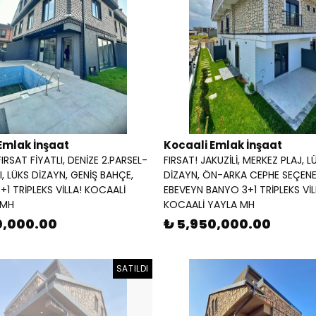
Emlak İnşaat
Kocaali Emlak İnşaat
IRSAT FİYATLI, DENİZE 2.PARSEL-
FIRSAT! JAKUZİLİ, MERKEZ PLAJ, L
, LÜKS DİZAYN, GENİŞ BAHÇE,
DİZAYN, ÖN-ARKA CEPHE SEÇENE
+1 TRİPLEKS VİLLA! KOCAALİ
EBEVEYN BANYO 3+1 TRİPLEKS VİL
 MH
KOCAALİ YAYLA MH
0,000.00
₺ 5,950,000.00
SATILDI