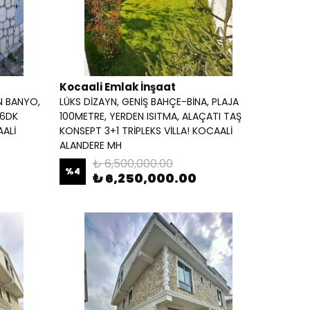
Kocaali Emlak İnşaat
N BANYO,
LÜKS DİZAYN, GENİŞ BAHÇE-BİNA, PLAJA
-6DK
100METRE, YERDEN ISITMA, ALAÇATI TAŞ
AALİ
KONSEPT 3+1 TRİPLEKS VİLLA! KOCAALİ
ALANDERE MH
₺ 6,500,000.00
%
4
₺ 6,250,000.00