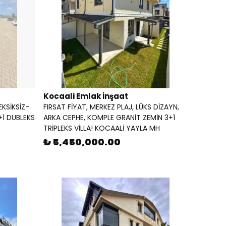
Kocaali Emlak İnşaat
EKSİKSİZ-
FIRSAT FİYAT, MERKEZ PLAJ, LÜKS DİZAYN,
+1 DUBLEKS
ARKA CEPHE, KOMPLE GRANİT ZEMİN 3+1
TRİPLEKS VİLLA! KOCAALİ YAYLA MH
₺ 5,450,000.00