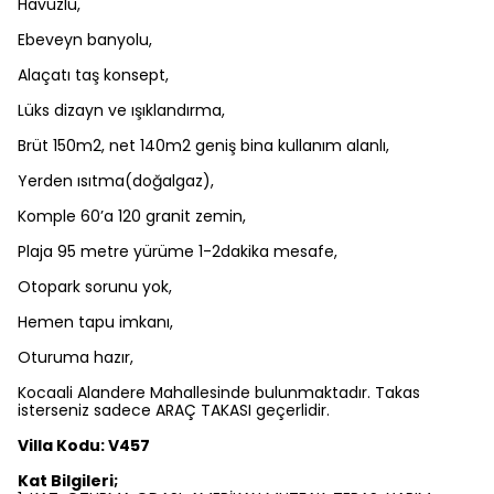
Havuzlu,
Ebeveyn banyolu,
Alaçatı taş konsept,
Lüks dizayn ve ışıklandırma,
Brüt 150m2, net 140m2 geniş bina kullanım alanlı,
Yerden ısıtma(doğalgaz),
Komple 60’a 120 granit zemin,
Plaja 95 metre yürüme 1-2dakika mesafe,
Otopark sorunu yok,
Hemen tapu imkanı,
Oturuma hazır,
Kocaali Alandere Mahallesinde bulunmaktadır. Takas
isterseniz sadece ARAÇ TAKASI geçerlidir.
Villa Kodu: V457
Kat Bilgileri;