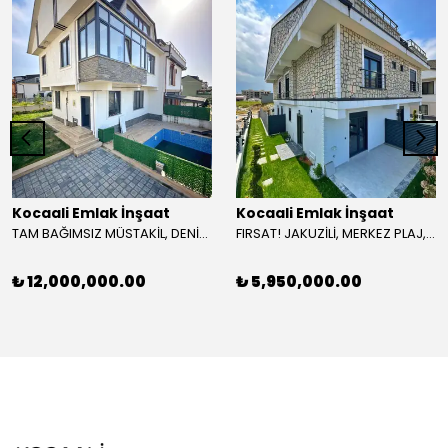
Kocaali Emlak İnşaat
Kocaali Emlak İnşaat
TAM BAĞIMSIZ MÜSTAKİL, DENİZ MANZARALI, AYRI MUTFAK, GENİŞ BAHÇE-BİNA KULLANIM ALANLI 4+1 TRİPLEKS VİLLA! KOCAALİ YALI MH
FIRSAT! JAKUZİLİ, MERKEZ PLAJ, LÜKS DİZAYN, ÖN-ARKA CEPHE SEÇENEKLİ-ARKA, EBEVEYN BANYO 3+1 TRİPLEKS VİLLA! KOCAALİ YAYLA MH
₺ 12,000,000.00
₺ 5,950,000.00