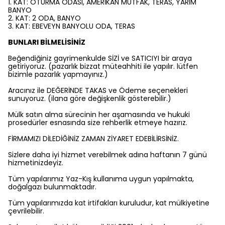
1. KAT: OTURMA ODASI, AMERİKAN MUTFAK, TERAS, YARIM
BANYO
2. KAT: 2 ODA, BANYO
3. KAT: EBEVEYN BANYOLU ODA, TERAS
BUNLARI BİLMELİSİNİZ
Beğendiğiniz gayrimenkulde SİZİ ve SATICIYI bir araya
getiriyoruz. (pazarlık bizzat müteahhiti ile yapılır. lütfen
bizimle pazarlık yapmayınız.)
Aracınız ile DEĞERİNDE TAKAS ve Ödeme seçenekleri
sunuyoruz. (ilana göre değişkenlik gösterebilir.)
Mülk satın alma sürecinin her aşamasında ve hukuki
prosedürler esnasında size rehberlik etmeye hazırız.
FİRMAMIZI DİLEDİĞİNİZ ZAMAN ZİYARET EDEBİLİRSİNİZ.
Sizlere daha iyi hizmet verebilmek adına haftanın 7 günü
hizmetinizdeyiz.
Tüm yapılarımız Yaz-Kış kullanıma uygun yapılmakta,
doğalgazı bulunmaktadır.
Tüm yapılarımızda kat irtifakları kuruludur, kat mülkiyetine
çevrilebilir.