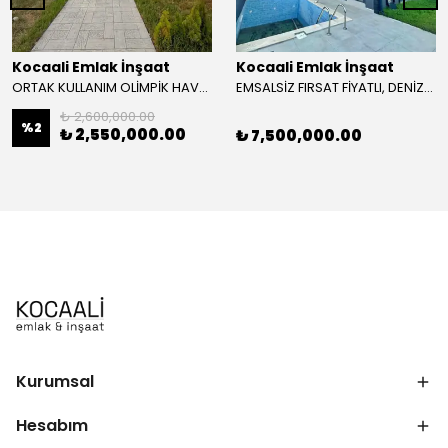
Kocaali Emlak İnşaat
Kocaali Emlak İnşaat
ORTAK KULLANIM OLİMPİK HAVUZLU, DOĞANIN KALBİNDE, DENİZE YÜRÜME MESAFESİ, ARA KAT, SİTE İÇİ 2+1 DAİRE! YAYLA MH
EMSALSİZ FIRSAT FİYATLI, DENİZE 2.PARSEL-MANZARALI, LÜKS DİZAYN, GENİŞ BAHÇE, HAVUZLU 3+1 TRİPLEKS VİLLA! KOCAALİ ALANDERE MH
₺ 2,600,000.00
%
2
₺ 2,550,000.00
₺ 7,500,000.00
Kurumsal
Hesabım