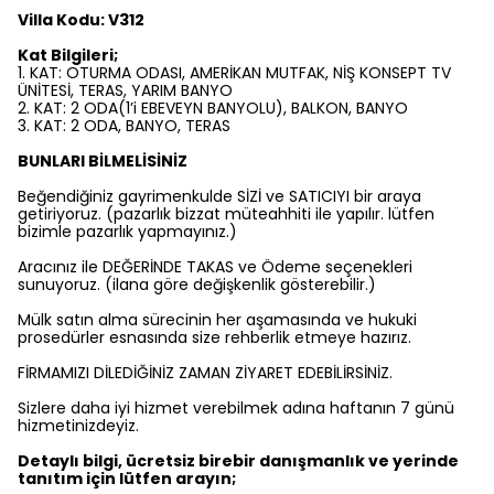
Villa Kodu: V312
Kat Bilgileri;
1. KAT: OTURMA ODASI, AMERİKAN MUTFAK, NİŞ KONSEPT TV
ÜNİTESİ, TERAS, YARIM BANYO
2. KAT: 2 ODA(1’i EBEVEYN BANYOLU), BALKON, BANYO
3. KAT: 2 ODA, BANYO, TERAS
BUNLARI BİLMELİSİNİZ
Beğendiğiniz gayrimenkulde SİZİ ve SATICIYI bir araya
getiriyoruz. (pazarlık bizzat müteahhiti ile yapılır. lütfen
bizimle pazarlık yapmayınız.)
Aracınız ile DEĞERİNDE TAKAS ve Ödeme seçenekleri
sunuyoruz. (ilana göre değişkenlik gösterebilir.)
Mülk satın alma sürecinin her aşamasında ve hukuki
prosedürler esnasında size rehberlik etmeye hazırız.
FİRMAMIZI DİLEDİĞİNİZ ZAMAN ZİYARET EDEBİLİRSİNİZ.
Sizlere daha iyi hizmet verebilmek adına haftanın 7 günü
hizmetinizdeyiz.
Detaylı bilgi, ücretsiz birebir danışmanlık ve yerinde
tanıtım için lütfen arayın;