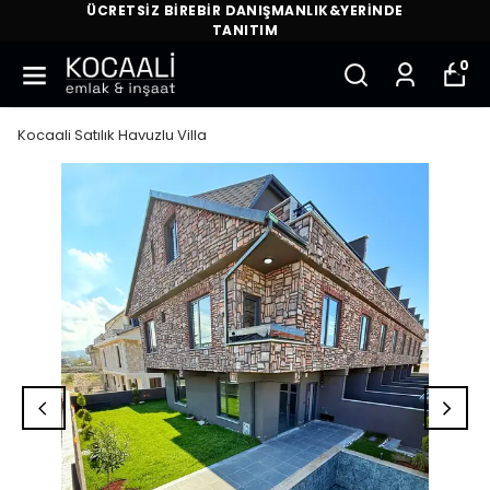
ÜCRETSİZ BİREBİR DANIŞMANLIK&YERİNDE
TANITIM
0
Kocaali Satılık Havuzlu Villa