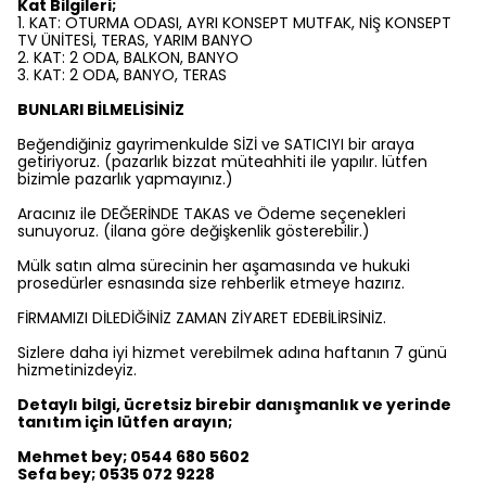
Kat Bilgileri;
1. KAT: OTURMA ODASI, AYRI KONSEPT MUTFAK, NİŞ KONSEPT
TV ÜNİTESİ, TERAS, YARIM BANYO
2. KAT: 2 ODA, BALKON, BANYO
3. KAT: 2 ODA, BANYO, TERAS
BUNLARI BİLMELİSİNİZ
Beğendiğiniz gayrimenkulde SİZİ ve SATICIYI bir araya
getiriyoruz. (pazarlık bizzat müteahhiti ile yapılır. lütfen
bizimle pazarlık yapmayınız.)
Aracınız ile DEĞERİNDE TAKAS ve Ödeme seçenekleri
sunuyoruz. (ilana göre değişkenlik gösterebilir.)
Mülk satın alma sürecinin her aşamasında ve hukuki
prosedürler esnasında size rehberlik etmeye hazırız.
FİRMAMIZI DİLEDİĞİNİZ ZAMAN ZİYARET EDEBİLİRSİNİZ.
Sizlere daha iyi hizmet verebilmek adına haftanın 7 günü
hizmetinizdeyiz.
Detaylı bilgi, ücretsiz birebir danışmanlık ve yerinde
tanıtım için lütfen arayın;
Mehmet bey; 0544 680 5602
Sefa bey; 0535 072 9228