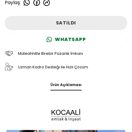
Paylaş
:
SATILDI
WHATSAPP
Müteahhitle Birebir Pazarlık İmkanı
Uzman Kadro Desteği ile Hızlı Çözüm
Ürün Açıklaması