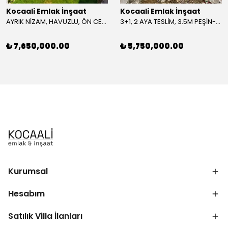
Kocaali Emlak İnşaat
Kocaali Emlak İnşaat
AYRIK NİZAM, HAVUZLU, ÖN CEPHE, ULTRA GENİŞ BAHÇE, LÜKS DİZAYN 4+1 TRİPLEKS VİLLA! KOCAALİ YALI MH
3+1, 2 AYA TESLİM, 3.5M PEŞİN-TAKSİT İMKANLI, FIRSAT FİYAT, ÖN-ARKA CEPHE SEÇENEKLİ-ÖN, LÜKS DİZAYN TRİPLEKS VİLLA! KOCAALİ ALANDERE MH
₺ 7,650,000.00
₺ 5,750,000.00
Kurumsal
Hesabım
Satılık Villa İlanları