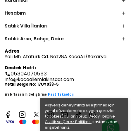
Kurumsal
Hesabım
Satılık Villa İlanları
Satılık Arsa, Bahçe, Daire
Adres
Yalı Mh. Atatürk Cd. No:128A KocaAli/Sakarya
Destek Hattı
05304070593
info@kocaaliemlakinsaat.com
Yetki Belge No: 17UY033-5
Web Tasarım Geliştirme
Fast Teknoloji
Alışveriş deneyiminizi iyileştirmek için
yasal düzenlemelere uygun çerezler
(cookies) kullanıyoruz. Detaylı bilgiye
Gizlilik ve Çerez Politikası
sayfamızdan
erişebilirsiniz.