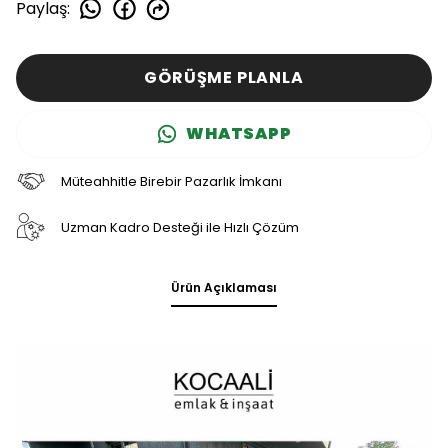
Paylaş
:
GÖRÜŞME PLANLA
WHATSAPP
Müteahhitle Birebir Pazarlık İmkanı
Uzman Kadro Desteği ile Hızlı Çözüm
Ürün Açıklaması