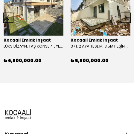
Kocaali Emlak İnşaat
Kocaali Emlak İnşaat
LÜKS DİZAYN, TAŞ KONSEPT, YERDEN ISITMA, BARBEKÜLÜ 4+1 TRİPLEKS VİLLA! KOCAALİ ALANDERE MH
3+1, 2 AYA TESLİM, 3.5M PEŞİN-TAKSİT İMKANLI, FIRSAT FİYAT, ÖN-ARKA CEPHE SEÇENEKLİ-ARKA, LÜKS DİZAYN TRİPLEKS VİLLA! KOCAALİ ALANDERE MH
₺ 6,500,000.00
₺ 5,500,000.00