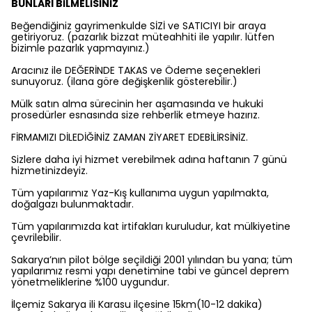
BUNLARI BİLMELİSİNİZ
Beğendiğiniz gayrimenkulde SİZİ ve SATICIYI bir araya
getiriyoruz. (pazarlık bizzat müteahhiti ile yapılır. lütfen
bizimle pazarlık yapmayınız.)
Aracınız ile DEĞERİNDE TAKAS ve Ödeme seçenekleri
sunuyoruz. (ilana göre değişkenlik gösterebilir.)
Mülk satın alma sürecinin her aşamasında ve hukuki
prosedürler esnasında size rehberlik etmeye hazırız.
FİRMAMIZI DİLEDİĞİNİZ ZAMAN ZİYARET EDEBİLİRSİNİZ.
Sizlere daha iyi hizmet verebilmek adına haftanın 7 günü
hizmetinizdeyiz.
Tüm yapılarımız Yaz-Kış kullanıma uygun yapılmakta,
doğalgazı bulunmaktadır.
Tüm yapılarımızda kat irtifakları kuruludur, kat mülkiyetine
çevrilebilir.
Sakarya’nın pilot bölge seçildiği 2001 yılından bu yana; tüm
yapılarımız resmi yapı denetimine tabi ve güncel deprem
yönetmeliklerine %100 uygundur.
İlçemiz Sakarya ili Karasu ilçesine 15km(10-12 dakika)