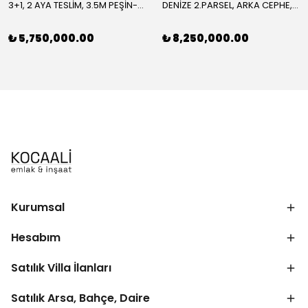
3+1, 2 AYA TESLİM, 3.5M PEŞİN-TAKSİT İMKANLI, FIRSAT FİYAT, ÖN-ARKA CEPHE SEÇENEKLİ-ÖN, LÜKS DİZAYN TRİPLEKS VİLLA! KOCAALİ ALANDERE MH
DENİZE 2.PARSEL, ARKA CEPHE, HER KAT DENİZ MANZARALI, HAVUZLU 4+1 TRİPLEKS VİLLA! KOCAALİ ALANDERE MH
₺ 5,750,000.00
₺ 8,250,000.00
Kurumsal
Hesabım
Satılık Villa İlanları
Satılık Arsa, Bahçe, Daire