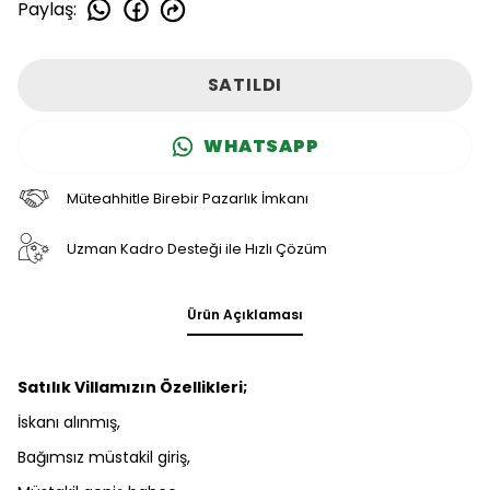
Paylaş
:
SATILDI
WHATSAPP
Müteahhitle Birebir Pazarlık İmkanı
Uzman Kadro Desteği ile Hızlı Çözüm
Ürün Açıklaması
Satılık Villamızın Özellikleri;
İskanı alınmış,
Bağımsız müstakil giriş,