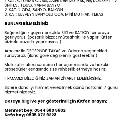
1. KAT: OTURMA ODASI, AMERİKAN MUTFAK, NİŞ KONSEPT TV
ÜNİTESİ, TERAS, YARIM BANYO
2. KAT: 2 ODA, BANYO, BALKON
3. KAT: EBEVEYN BANYOLU ODA, MİNİ MUTFAK, TERAS
BUNLARI BİLMELİSİNİZ
Beğendiğiniz gayrimenkulde SİZİ ve SATICIYI bir araya
getiriyoruz. (pazarlık bizzat müteahhiti ile yapılır. lütfen
bizimle pazarlık yapmayınız.)
Aracınız ile DEĞERİNDE TAKAS ve Ödeme seçenekleri
sunuyoruz. (ilana göre değişkenlik gösterebilir.)
Mülk satın alma sürecinin her aşamasında ve hukuki
prosedürler esnasında size rehberlik etmeye hazırız.
FİRMAMIZI DİLEDİĞİNİZ ZAMAN ZİYARET EDEBİLİRSİNİZ.
Sizlere daha iyi hizmet verebilmek adına haftanın 7 günü
hizmetinizdeyiz.
Detaylı bilgi ve yer gösterimi için lütfen arayın;
Mehmet bey; 0544 680 5602
Sefa bey; 0535 072 9228