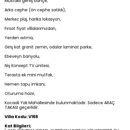
Müstakil geniş bahçe,
Arka cephe (ön cephe satıldı),
Merkez plaj, harika lokasyon,
Fırsat fiyat villalarımızdan,
Yerden ısıtma,
Giriş kat granit zemin, odalar laminat parke,
Ebeveyn banyolu,
Niş Konsept TV ünitesi,
Terasta ek mini mutfak,
Hemen tapu imkanı,
Oturuma hazır,
Kocaali Yalı Mahallesinde bulunmaktadır. Sadece ARAÇ
TAKASI geçerlidir.
Villa Kodu: V165
Kat Bilgileri;