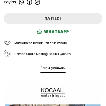
Paylaş
:
SATILDI
WHATSAPP
Müteahhitle Birebir Pazarlık İmkanı
Uzman Kadro Desteği ile Hızlı Çözüm
Ürün Açıklaması