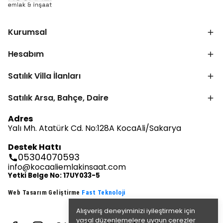
Kurumsal
Hesabım
Satılık Villa İlanları
Satılık Arsa, Bahçe, Daire
Adres
Yalı Mh. Atatürk Cd. No:128A KocaAli/Sakarya
Destek Hattı
05304070593
info@kocaaliemlakinsaat.com
Yetki Belge No: 17UY033-5
Web Tasarım Geliştirme
Fast Teknoloji
Alışveriş deneyiminizi iyileştirmek için
yasal düzenlemelere uygun çerezler