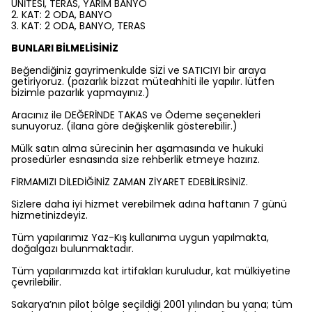
ÜNİTESİ, TERAS, YARIM BANYO
2. KAT: 2 ODA, BANYO
3. KAT: 2 ODA, BANYO, TERAS
BUNLARI BİLMELİSİNİZ
Beğendiğiniz gayrimenkulde SİZİ ve SATICIYI bir araya
getiriyoruz. (pazarlık bizzat müteahhiti ile yapılır. lütfen
bizimle pazarlık yapmayınız.)
Aracınız ile DEĞERİNDE TAKAS ve Ödeme seçenekleri
sunuyoruz. (ilana göre değişkenlik gösterebilir.)
Mülk satın alma sürecinin her aşamasında ve hukuki
prosedürler esnasında size rehberlik etmeye hazırız.
FİRMAMIZI DİLEDİĞİNİZ ZAMAN ZİYARET EDEBİLİRSİNİZ.
Sizlere daha iyi hizmet verebilmek adına haftanın 7 günü
hizmetinizdeyiz.
Tüm yapılarımız Yaz-Kış kullanıma uygun yapılmakta,
doğalgazı bulunmaktadır.
Tüm yapılarımızda kat irtifakları kuruludur, kat mülkiyetine
çevrilebilir.
Sakarya’nın pilot bölge seçildiği 2001 yılından bu yana; tüm