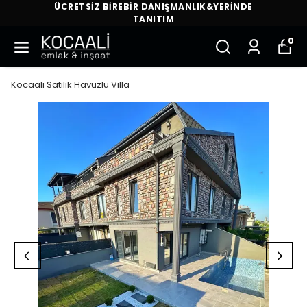
ÜCRETSİZ BİREBİR DANIŞMANLIK&YERİNDE
TANITIM
0
Kocaali Satılık Havuzlu Villa