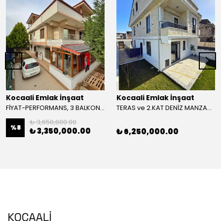
Kocaali Emlak İnşaat
Kocaali Emlak İnşaat
FİYAT-PERFORMANS, 3 BALKON, PLAJA 150METRE, KAT MÜLKİYETLİ 2+2 DAİRE! KOCAALİ YALI MH
TERAS ve 2.KAT DENİZ MANZARALI, ALAÇATI TAŞ KONSEPT, ARKA CEPHE, LÜKS DİZAYN 3+1 TRİPLEKS VİLLA! KOCAALİ ALANDERE MH
₺ 3,650,000.00
%
8
₺ 3,350,000.00
₺ 6,250,000.00