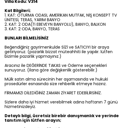
Villa Kodu: V314
Kat Bilgileri;
1. KAT: OTURMA ODASI, AMERİKAN MUTFAK, NİŞ KONSEPT TV
ÜNİTESİ, TERAS, YARIM BANYO
2. KAT: 2 ODA(1’i EBEVEYN BANYOLU), BANYO, BALKON
3. KAT: 2 ODA, BANYO, TERAS
BUNLARI BİLMELİSİNİZ
Beğendiğiniz gayrimenkulde SİZİ ve SATICIYI bir araya
getiriyoruz. (pazarlık bizzat müteahhiti ile yapılır. lütfen
bizimle pazarlık yapmayınız.)
Aracınız ile DEĞERİNDE TAKAS ve Ödeme seçenekleri
sunuyoruz. (ilana göre değişkenlik gösterebilir.)
Mülk satın alma sürecinin her aşamasında ve hukuki
prosedürler esnasında size rehberlik etmeye hazırız.
FİRMAMIZI DİLEDİĞİNİZ ZAMAN ZİYARET EDEBİLİRSİNİZ.
Sizlere daha iyi hizmet verebilmek adına haftanın 7 günü
hizmetinizdeyiz.
Detaylı bilgi, ücretsiz birebir danışmanlık ve yerinde
tanıtım için lütfen arayın;