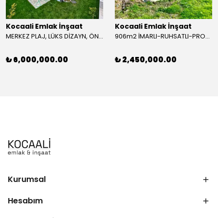
Kocaali Emlak İnşaat
Kocaali Emlak İnşaat
MERKEZ PLAJ, LÜKS DİZAYN, ÖN-ARKA CEPHE SEÇENEKLİ-ARKA, KOMPLE GRANİT ZEMİN 4+1 TRİPLEKS VİLLA! KOCAALİ YALI MH
906m2 İMARLI-RUHSATLI-PROJELİ, PARSELLENMİŞ, PANORAMİK MANZARALI, DOĞA İLE İÇ İÇE ARSA! – ÇOBANSAYVANT MH
₺ 6,000,000.00
₺ 2,450,000.00
Kurumsal
Hesabım