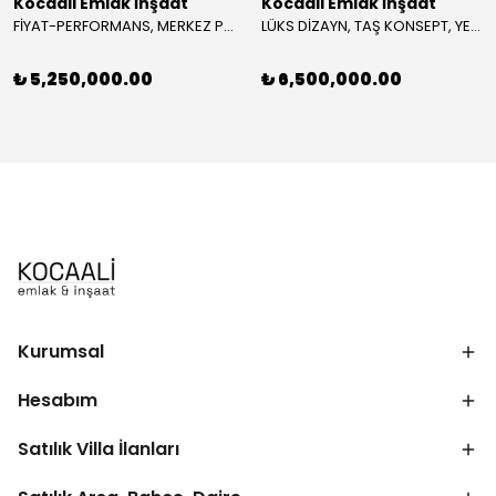
Kocaali Emlak İnşaat
Kocaali Emlak İnşaat
FİYAT-PERFORMANS, MERKEZ PLAJ, ORTA CEPHE, VERANDALI 4+1 TRİPLEKS VİLLA! KOCAALİ YALI MH
LÜKS DİZAYN, TAŞ KONSEPT, YERDEN ISITMA, BARBEKÜLÜ 4+1 TRİPLEKS VİLLA! KOCAALİ ALANDERE MH
₺ 5,250,000.00
₺ 6,500,000.00
Kurumsal
Hesabım
Satılık Villa İlanları