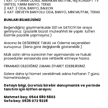
1. KAT: OTURMA ODASI, AMERİKAN MUTFAK, NİŞ KONSEPT TV
ÜNİTESİ, YARIM BANYO, TERAS
2. KAT: 2 ODA, BANYO, BALKON
3. KAT: EBEVEYN BANYOLU ODA, BANYO, MİNİ MUTFAK, TERAS
BUNLARI BİLMELİSİNİZ
Beğendiğiniz gayrimenkulde SİZİ ve SATICIYI bir araya
getiriyoruz. (pazarlık bizzat müteahhiti ile yapılır. lütfen
bizimle pazarlık yapmayınız.)
Aracınız ile DEĞERİNDE TAKAS ve Ödeme seçenekleri
sunuyoruz. (ilana göre değişkenlik gösterebilir.)
Mülk satın alma sürecinin her aşamasında ve hukuki
prosedürler esnasında size rehberlik etmeye hazırız.
FİRMAMIZI DİLEDİĞİNİZ ZAMAN ZİYARET EDEBİLİRSİNİZ.
Sizlere daha iyi hizmet verebilmek adına haftanın 7 günü
hizmetinizdeyiz.
Detaylı bilgi, ücretsiz birebir danışmanlık ve yerinde
tanıtım için lütfen arayın;
Mehmet bey; 0544 680 5602
Sefa bey; 0535 072 9228