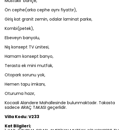
Müstakil
bahçe,
Ön cephe(arka cephe aynı fiyattır),
Giriş kat granit zemin, odalar laminat parke,
Kombi(petek),
Ebeveyn banyolu,
Niş konsept TV ünitesi,
Hamam konsept banyo,
Terasta ek mini mutfak,
Otopark sorunu yok,
Hemen tapu imkanı,
Oturuma hazır,
Kocaali Alandere Mahallesinde bulunmaktadır. Takasta
sadece ARAÇ TAKASI geçerlidir.
Villa Kodu: V233
Kat Bilgileri;