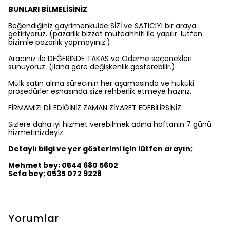
BUNLARI BİLMELİSİNİZ
Beğendiğiniz gayrimenkulde SİZİ ve SATICIYI bir araya
getiriyoruz. (pazarlık bizzat müteahhiti ile yapılır. lütfen
bizimle pazarlık yapmayınız.)
Aracınız ile DEĞERİNDE TAKAS ve Ödeme seçenekleri
sunuyoruz. (ilana göre değişkenlik gösterebilir.)
Mülk satın alma sürecinin her aşamasında ve hukuki
prosedürler esnasında size rehberlik etmeye hazırız.
FİRMAMIZI DİLEDİĞİNİZ ZAMAN ZİYARET EDEBİLİRSİNİZ.
Sizlere daha iyi hizmet verebilmek adına haftanın 7 günü
hizmetinizdeyiz.
Detaylı bilgi ve yer gösterimi için lütfen arayın;
Mehmet bey; 0544 680 5602
Sefa bey; 0535 072 9228
Yorumlar