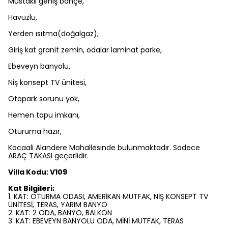
Müstakil geniş bahçe,
Havuzlu,
Yerden ısıtma(doğalgaz),
Giriş kat granit zemin, odalar laminat parke,
Ebeveyn banyolu,
Niş konsept TV ünitesi,
Otopark sorunu yok,
Hemen tapu imkanı,
Oturuma hazır,
Kocaali Alandere Mahallesinde bulunmaktadır. Sadece
ARAÇ TAKASI geçerlidir.
Villa Kodu: V109
Kat Bilgileri;
1. KAT: OTURMA ODASI, AMERİKAN MUTFAK, NİŞ KONSEPT TV
ÜNİTESİ, TERAS, YARIM BANYO
2. KAT: 2 ODA, BANYO, BALKON
3. KAT: EBEVEYN BANYOLU ODA, MİNİ MUTFAK, TERAS