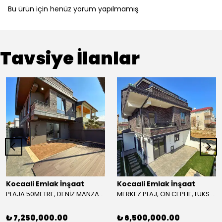
Bu ürün için henüz yorum yapılmamış.
Tavsiye İlanlar
Kocaali Emlak İnşaat
Kocaali Emlak İnşaat
PLAJA 50METRE, DENİZ MANZARALI, ÖN CEPHE, HAVUZLU, LÜKS DİZAYN 4+1 TRİPLEKS VİLLA! KOCAALİ ALANDERE MH
MERKEZ PLAJ, ÖN CEPHE, LÜKS DİZAYN, KOMPLE GRANİT ZEMİN, YERDEN ISITMA 3+1 TRİPLEKS VİLLA! KOCAALİ YALI MH
₺ 7,250,000.00
₺ 6,500,000.00