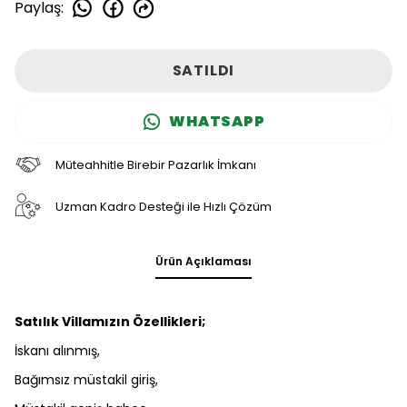
Paylaş
:
SATILDI
WHATSAPP
Müteahhitle Birebir Pazarlık İmkanı
Uzman Kadro Desteği ile Hızlı Çözüm
Ürün Açıklaması
Satılık Villamızın Özellikleri;
İskanı alınmış,
Bağımsız müstakil giriş,