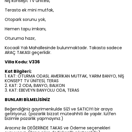
Niş konsept TV ünitesi,
Terasta ek mini mutfak,
Otopark sorunu yok,
Hemen tapu imkanı,
Oturuma hazır,
Kocaali Yalı Mahallesinde bulunmaktadır. Takasta sadece
ARAÇ TAKASI geçerlidir.
Villa Kodu: V336
Kat Bilgileri;
1. KAT: OTURMA ODASI, AMERİKAN MUTFAK, YARIM BANYO, NİŞ
KONSEPT TV ÜNİTESİ, TERAS
2. KAT: 2 ODA, BANYO, BALKON
3. KAT: EBEVEYN BANYOLU ODA, TERAS
BUNLARI BİLMELİSİNİZ
Beğendiğiniz gayrimenkulde SİZİ ve SATICIYI bir araya
getiriyoruz. (pazarlık bizzat müteahhiti ile yapılır. lütfen
bizimle pazarlık yapmayınız.)
Aracınız ile DEĞERİNDE TAKAS ve Ödeme seçenekleri