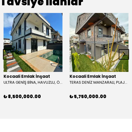
Tavsiye İlanlar
Kocaali Emlak İnşaat
Kocaali Emlak İnşaat
ULTRA GENİŞ BİNA, HAVUZLU, ÖN CEPHE, 144,5m2 KENDİ ARSASI, GENİŞ BAHÇE 4+1 TRİPLEKS VİLLA! KOCAALİ ALANDERE MH
TERAS DENİZ MANZARALI, PLAJA 60METRE, ÖN-ARKA CEPHE SEÇENEKLİ-ARKA, LÜKS DİZAYN 3+1 TRİPLEKS VİLLA! KOCAALİ ALANDERE MH
₺ 8,500,000.00
₺ 5,750,000.00