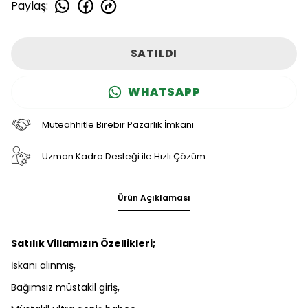
Paylaş
:
SATILDI
WHATSAPP
Müteahhitle Birebir Pazarlık İmkanı
Uzman Kadro Desteği ile Hızlı Çözüm
Ürün Açıklaması
Satılık Villamızın Özellikleri;
İskanı alınmış,
Bağımsız müstakil giriş,