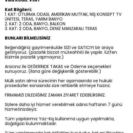
Villa Kodu: V387
Kat Bilgileri;
1. KAT: OTURMA ODASI, AMERİKAN MUTFAK, NİŞ KONSEPT TV
ÜNİTESİ, TERAS, YARIM BANYO
2. KAT: 2 ODA, BANYO, BALKON
3. KAT: 2 ODA, BANYO, DENİZ MANZARALI TERAS
BUNLARI BİLMELİSİNİZ
Beğendiğiniz gayrimenkulde SİZİ ve SATICIYI bir araya
getiriyoruz. (pazarlık bizzat müteahhiti ile yapılır. lütfen
bizimle pazarlık yapmayınız.)
Aracınız ile DEĞERİNDE TAKAS ve Ödeme seçenekleri
sunuyoruz. (ilana göre değişkenlik gösterebilir.)
Mülk satın alma sürecinin her aşamasında ve hukuki
prosedürler esnasında size rehberlik etmeye hazırız.
FİRMAMIZI DİLEDİĞİNİZ ZAMAN ZİYARET EDEBİLİRSİNİZ.
Sizlere daha iyi hizmet verebilmek adına haftanın 7 günü
hizmetinizdeyiz.
Tüm yapılarımız Yaz-Kış kullanıma uygun yapılmakta,
doğalgazı bulunmaktadır.