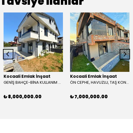
Tavsiye İlanlar
Kocaali Emlak İnşaat
Kocaali Emlak İnşaat
GENİŞ BAHÇE-BİNA KULLANIM ALANLI, HAVUZLU, MERKEZ PLAJ, PLAJA 80METRE, ARKA CEPHE 4+1 TRİPLEKS VİLLA! KOCAALİ YAYLA MH
ÖN CEPHE, HAVUZLU, TAŞ KONSEPT, EBEVEYN BANYOLU, YERDEN ISITMA 4+1 TRİPLEKS VİLLA! KOCAALİ ALANDERE MH
₺ 8,000,000.00
₺ 7,000,000.00