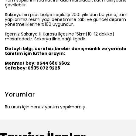
Tüm yapılarımızda kat irtifakları kuruludur, kat mülkiyetine
çevrilebilir.
Sakarya’nın pilot bölge seçildiği 2001 yılından bu yana; tüm
yapılarımız resmi yapı denetimine tabi ve güncel deprem
yönetmeliklerine %100 uygundur.
İlçemiz Sakarya ili Karasu ilçesine 15km(10-12 dakika)
mesafededir. Sakarya iline bağlı ilçedir.
Detaylı bilgi, ücretsiz birebir danışmanlık ve yerinde
tanıtım için lütfen arayın;
Mehmet bey; 0544 680 5602
Sefa bey; 0535 072 9228
Yorumlar
Bu ürün için henüz yorum yapılmamış.