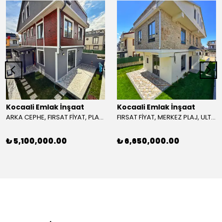
Kocaali Emlak İnşaat
Kocaali Emlak İnşaat
ARKA CEPHE, FIRSAT FİYAT, PLAJA 270METRE, YERDEN ISITMA 3+1 TRİPLEKS VİLLA! KOCAALİ ALANDERE MH
FIRSAT FİYAT, MERKEZ PLAJ, ULTRA GENİŞ BAHÇE, LÜKS DİZAYN 4+1 TRİPLEKS VİLLA! KOCAALİ YALI MH
₺ 5,100,000.00
₺ 6,650,000.00