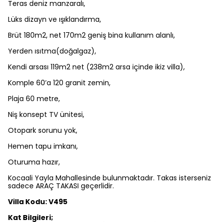
Teras deniz manzaralı,
Lüks dizayn ve ışıklandırma,
Brüt 180m2, net 170m2 geniş bina kullanım alanlı,
Yerden ısıtma(doğalgaz),
Kendi arsası 119m2 net (238m2 arsa içinde ikiz villa),
Komple 60’a 120 granit zemin,
Plaja 60 metre,
Niş konsept TV ünitesi,
Otopark sorunu yok,
Hemen tapu imkanı,
Oturuma hazır,
Kocaali Yayla Mahallesinde bulunmaktadır. Takas isterseniz
sadece ARAÇ TAKASI geçerlidir.
Villa Kodu: V495
Kat Bilgileri;