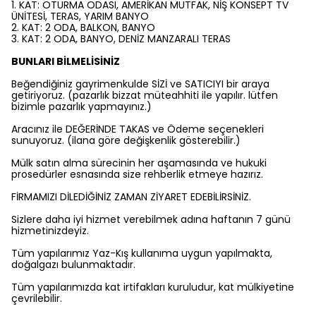
1. KAT: OTURMA ODASI, AMERİKAN MUTFAK, NİŞ KONSEPT TV
ÜNİTESİ, TERAS, YARIM BANYO
2. KAT: 2 ODA, BALKON, BANYO
3. KAT: 2 ODA, BANYO, DENİZ MANZARALI TERAS
BUNLARI BİLMELİSİNİZ
Beğendiğiniz gayrimenkulde SİZİ ve SATICIYI bir araya
getiriyoruz. (pazarlık bizzat müteahhiti ile yapılır. lütfen
bizimle pazarlık yapmayınız.)
Aracınız ile DEĞERİNDE TAKAS ve Ödeme seçenekleri
sunuyoruz. (ilana göre değişkenlik gösterebilir.)
Mülk satın alma sürecinin her aşamasında ve hukuki
prosedürler esnasında size rehberlik etmeye hazırız.
FİRMAMIZI DİLEDİĞİNİZ ZAMAN ZİYARET EDEBİLİRSİNİZ.
Sizlere daha iyi hizmet verebilmek adına haftanın 7 günü
hizmetinizdeyiz.
Tüm yapılarımız Yaz-Kış kullanıma uygun yapılmakta,
doğalgazı bulunmaktadır.
Tüm yapılarımızda kat irtifakları kuruludur, kat mülkiyetine
çevrilebilir.