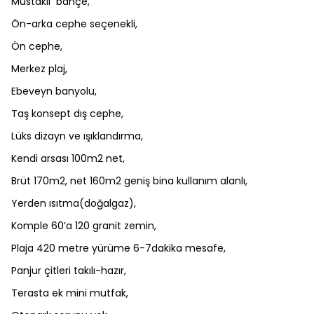
Müstakil
bahçe,
Ön-arka cephe seçenekli,
Ön cephe,
Merkez plaj,
Ebeveyn banyolu,
Taş konsept dış cephe,
Lüks dizayn ve ışıklandırma,
Kendi arsası 100m2 net,
Brüt 170m2, net 160m2 geniş bina kullanım alanlı,
Yerden ısıtma(doğalgaz),
Komple 60’a 120 granit zemin,
Plaja 420 metre yürüme 6-7dakika mesafe,
Panjur çitleri takılı-hazır,
Terasta ek mini mutfak,