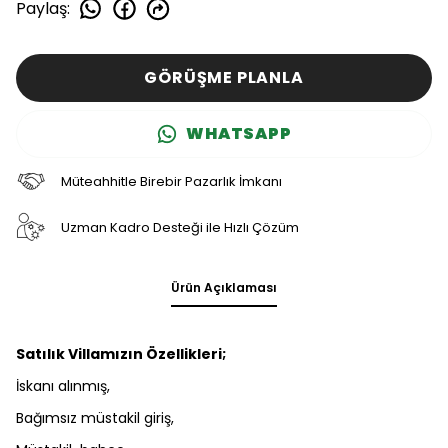
Paylaş
:
GÖRÜŞME PLANLA
WHATSAPP
Müteahhitle Birebir Pazarlık İmkanı
Uzman Kadro Desteği ile Hızlı Çözüm
Ürün Açıklaması
Satılık Villamızın Özellikleri;
İskanı alınmış,
Bağımsız müstakil giriş,