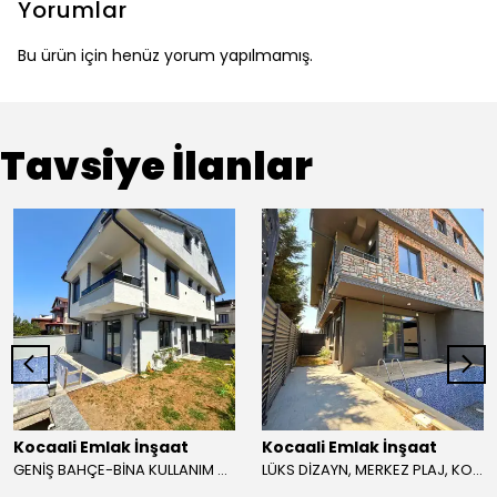
Yorumlar
Bu ürün için henüz yorum yapılmamış.
Tavsiye İlanlar
Kocaali Emlak İnşaat
Kocaali Emlak İnşaat
GENİŞ BAHÇE-BİNA KULLANIM ALANLI, HAVUZLU, MERKEZ PLAJ, PLAJA 80METRE, ARKA CEPHE 4+1 TRİPLEKS VİLLA! KOCAALİ YAYLA MH
LÜKS DİZAYN, MERKEZ PLAJ, KOMPLE GRANİT ZEMİN, ÖN CEPHE, HAVUZLU 3+1 TRİPLEKS VİLLA! KOCAALİ YALI MH