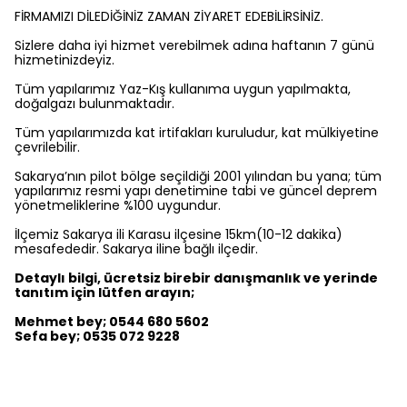
FİRMAMIZI DİLEDİĞİNİZ ZAMAN ZİYARET EDEBİLİRSİNİZ.
Sizlere daha iyi hizmet verebilmek adına haftanın 7 günü
hizmetinizdeyiz.
Tüm yapılarımız Yaz-Kış kullanıma uygun yapılmakta,
doğalgazı bulunmaktadır.
Tüm yapılarımızda kat irtifakları kuruludur, kat mülkiyetine
çevrilebilir.
Sakarya’nın pilot bölge seçildiği 2001 yılından bu yana; tüm
yapılarımız resmi yapı denetimine tabi ve güncel deprem
yönetmeliklerine %100 uygundur.
İlçemiz Sakarya ili Karasu ilçesine 15km(10-12 dakika)
mesafededir. Sakarya iline bağlı ilçedir.
Detaylı bilgi, ücretsiz birebir danışmanlık ve yerinde
tanıtım için lütfen arayın;
Mehmet bey; 0544 680 5602
Sefa bey; 0535 072 9228