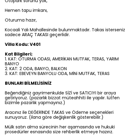
Otopark sorunu yok,
Hemen tapu imkanı,
Oturuma hazır,
Kocaali Yalı Mahallesinde bulunmaktadır. Takas isterseniz
sadece ARAÇ TAKASI geçerlidir.
Villa Kodu: V401
Kat Bilgileri;
1. KAT: OTURMA ODASI, AMERİKAN MUTFAK, TERAS, YARIM
BANYO
2. KAT: 2 ODA, BANYO, BALKON
3. KAT: EBEVEYN BANYOLU ODA, MİNi MUTFAK, TERAS
BUNLARI BİLMELİSİNİZ
Beğendiğiniz gayrimenkulde SİZİ ve SATICIYI bir araya
getiriyoruz. (pazarlık bizzat müteahhiti ile yapılır. lütfen
bizimle pazarlık yapmayınız.)
Aracınız ile DEĞERİNDE TAKAS ve Ödeme seçenekleri
sunuyoruz. (ilana göre değişkenlik gösterebilir.)
Mülk satın alma sürecinin her aşamasında ve hukuki
prosedürler esnasında size rehberlik etmeye hazırız.