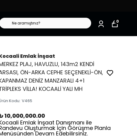
0
Kocaali Emlak İnşaat
MERKEZ PLAJ, HAVUZLU, 143m2 KENDİ
ARSASI, ÖN-ARKA CEPHE SEÇENEKLİ-ÖN,
KAPANMAZ DENİZ MANZARALI 4+1
TRİPLEKS VİLLA! KOCAALİ YALI MH
Ürün Kodu
:
V465
₺ 10,000,000.00
Kocaali Emlak İnşaat Danışmanı ile
Randevu Oluşturmak İçin Görüşme Planla
Menüsünden Devam Edebilirsiniz.