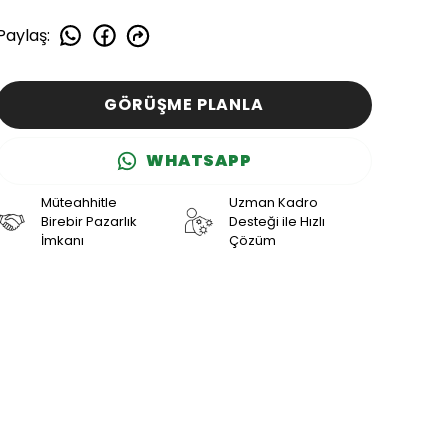
Paylaş
:
GÖRÜŞME PLANLA
WHATSAPP
Müteahhitle
Uzman Kadro
Birebir Pazarlık
Desteği ile Hızlı
İmkanı
Çözüm