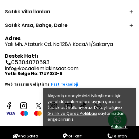
Satılık Villa İlanları
Satılık Arsa, Bahçe, Daire
Adres
Yalı Mh. Atatürk Cd. No:128A KocaAli/Sakarya
Destek Hattı
05304070593
info@kocaaliemlakinsaat.com
Yetki Belge No: 17UY033-5
Web Tasarım Geliştirme
Fast Teknoloji
Alışveriş deneyiminizi iyileştirmek için
yasal düzenlemelere uygun çerezler
(cookies) kullanıyoruz. Detaylı bilgiye
Gizlilik ve Çerez Politikası
sayfamızdan
erişebilirsiniz.
Anladım
Tüm Hakları Saklıdır. © 2022- 2025 | Kocaali Emlak & İnşaat
Ana Sayfa
Yol Tarifi
Telefon