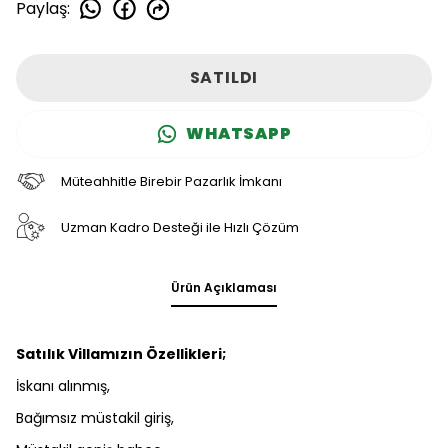
Paylaş
:
SATILDI
WHATSAPP
Müteahhitle Birebir Pazarlık İmkanı
Uzman Kadro Desteği ile Hızlı Çözüm
Ürün Açıklaması
Satılık Villamızın Özellikleri;
İskanı alınmış,
Bağımsız müstakil giriş,