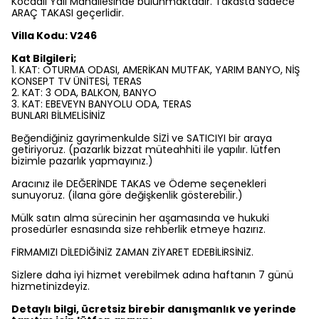
Kocaali Yalı Mahallesinde bulunmaktadır. Takasta sadece
ARAÇ TAKASI geçerlidir.
Villa Kodu: V246
Kat Bilgileri;
1. KAT: OTURMA ODASI, AMERİKAN MUTFAK, YARIM BANYO, NİŞ
KONSEPT TV ÜNİTESİ, TERAS
2. KAT: 3 ODA, BALKON, BANYO
3. KAT: EBEVEYN BANYOLU ODA, TERAS
BUNLARI BİLMELİSİNİZ
Beğendiğiniz gayrimenkulde SİZİ ve SATICIYI bir araya
getiriyoruz. (pazarlık bizzat müteahhiti ile yapılır. lütfen
bizimle pazarlık yapmayınız.)
Aracınız ile DEĞERİNDE TAKAS ve Ödeme seçenekleri
sunuyoruz. (ilana göre değişkenlik gösterebilir.)
Mülk satın alma sürecinin her aşamasında ve hukuki
prosedürler esnasında size rehberlik etmeye hazırız.
FİRMAMIZI DİLEDİĞİNİZ ZAMAN ZİYARET EDEBİLİRSİNİZ.
Sizlere daha iyi hizmet verebilmek adına haftanın 7 günü
hizmetinizdeyiz.
Detaylı bilgi, ücretsiz birebir danışmanlık ve yerinde