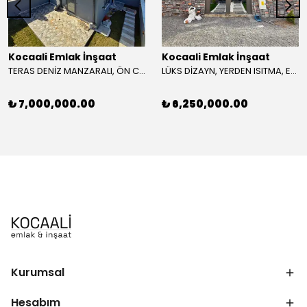
Kocaali Emlak İnşaat
Kocaali Emlak İnşaat
TERAS DENİZ MANZARALI, ÖN CEPHE, PLAJA 105M, LÜKS DİZAYN, TAŞ KONSEPT 4+1 TRİPLEKS VİLLA! KOCAALİ ALANDERE MH
LÜKS DİZAYN, YERDEN ISITMA, EBEVEYN BANYOLU, KOMPLE GRANİT ZEMİN 3+1 VİLLA! KOCAALİ ALANDERE MH
₺ 7,000,000.00
₺ 6,250,000.00
Kurumsal
Hesabım