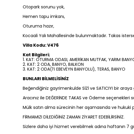
Otopark sorunu yok,
Hemen tapu imkanı,
Oturuma hazır,
Kocaali Yalı Mahallesinde bulunmaktadır. Takas isters
Villa Kodu: V476
Kat Bilgileri;
1. KAT: OTURMA ODASI, AMERİKAN MUTFAK, YARIM BANY
2. KAT: 2 ODA, BANYO, BALKON
3. KAT: 2 ODA(1’i EBEVEYN BANYOLU), TERAS, BANYO
BUNLARI BİLMELİSİNİZ
Beğendiğiniz gayrimenkulde SİZİ ve SATICIYI bir araya ge
Aracınız ile DEĞERİNDE TAKAS ve Ödeme seçenekleri sun
Mülk satın alma sürecinin her aşamasında ve hukuki p
FİRMAMIZI DİLEDİĞİNİZ ZAMAN ZİYARET EDEBİLİRSİNİZ.
Sizlere daha iyi hizmet verebilmek adına haftanın 7 g