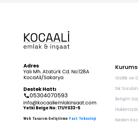
Adres
Kurums
Yalı Mh. Atatürk Cd. No:128A
KocaAli/Sakarya
Gizlilik ve 
Sık Sorulan
Destek Hattı
05304070593
İletişim Sa
info@kocaaliemlakinsaat.com
Yetki Belge No: 17UY033-5
Hakkımızd
Web Tasarım Geliştirme
Fast Teknoloji
Neden Koc