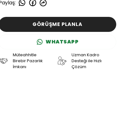
Paylaş
:
GÖRÜŞME PLANLA
WHATSAPP
Müteahhitle
Uzman Kadro
Birebir Pazarlık
Desteği ile Hızlı
İmkanı
Çözüm