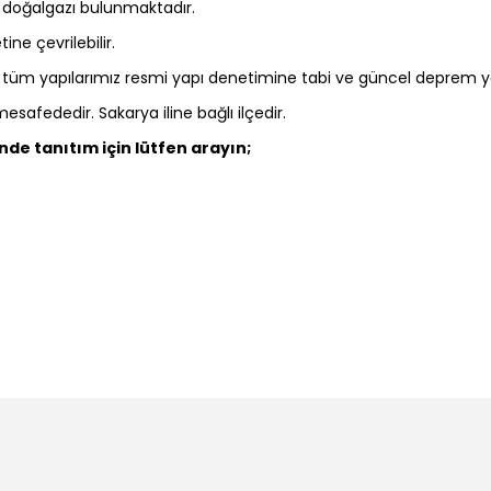
 doğalgazı bulunmaktadır.
ine çevrilebilir.
ana; tüm yapılarımız resmi yapı denetimine tabi ve güncel deprem
esafededir. Sakarya iline bağlı ilçedir.
inde tanıtım için lütfen arayın;