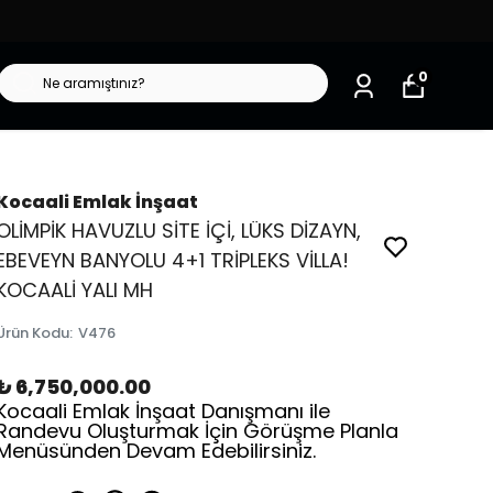
0
Kocaali Emlak İnşaat
OLİMPİK HAVUZLU SİTE İÇİ, LÜKS DİZAYN,
EBEVEYN BANYOLU 4+1 TRİPLEKS VİLLA!
KOCAALİ YALI MH
Ürün Kodu
:
V476
₺ 6,750,000.00
Kocaali Emlak İnşaat Danışmanı ile
Randevu Oluşturmak İçin Görüşme Planla
Menüsünden Devam Edebilirsiniz.