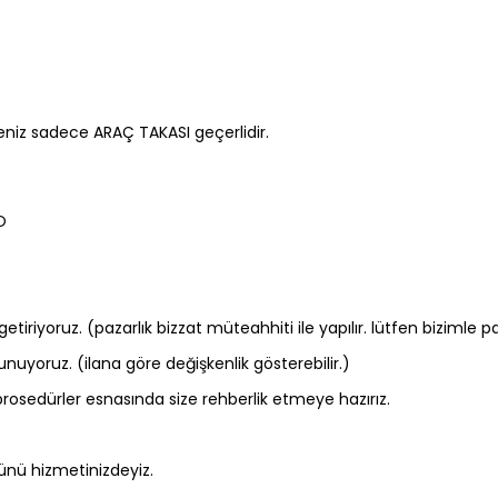
eniz sadece ARAÇ TAKASI geçerlidir.
O
tiriyoruz. (pazarlık bizzat müteahhiti ile yapılır. lütfen bizimle p
uyoruz. (ilana göre değişkenlik gösterebilir.)
rosedürler esnasında size rehberlik etmeye hazırız.
ünü hizmetinizdeyiz.