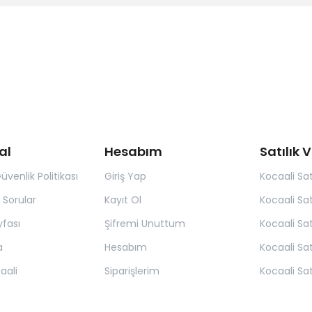
al
Hesabım
Satılık V
Güvenlik Politikası
Giriş Yap
Kocaali Satı
 Sorular
Kayıt Ol
Kocaali Sat
yfası
Şifremi Unuttum
Kocaali Satı
a
Hesabım
Kocaali Sat
aali
Siparişlerim
Kocaali Sat