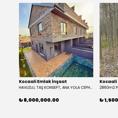
Kocaali Emlak İnşaat
Kocaali
162m2 ARSA İÇİNDE TAM BAĞIMSIZ MÜSTAKİL! PLAJA 100METRE, KENDİNE GARAJLI, AYRI MUTFAK 4+1 TRİPLEKS VİLLA! KOCAALİ YALI MH
HAVUZLU, TAŞ KONSEPT, ANA YOLA CEPHE, YERDEN ISITMA, LÜKS DİZAYN 4+1 TRİPLEKS VİLLA! KOCAALİ YALI MH
₺ 8,000,000.00
₺ 1,50