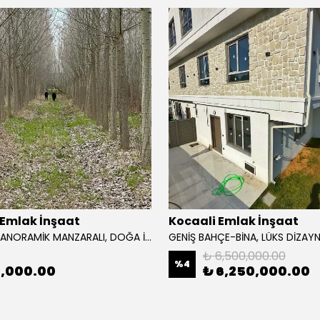
 Emlak İnşaat
Kocaali Emlak İnşaat
2860m2 PANORAMİK MANZARALI, DOĞA İLE İÇ İÇE, PLAJA 4KM, İLÇE MERKEZE 10KM, 10-12DK MESAFE TARLA! – KOZLUK MH
₺ 6,500,000.00
%
4
0,000.00
₺ 6,250,000.00