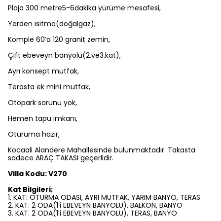
Plaja 300 metre5-6dakika yürüme mesafesi,
Yerden ısıtma(doğalgaz),
Komple 60’a 120 granit zemin,
Çift ebeveyn banyolu(2.ve3.kat),
Ayrı konsept mutfak,
Terasta ek mini mutfak,
Otopark sorunu yok,
Hemen tapu imkanı,
Oturuma hazır,
Kocaali Alandere Mahallesinde bulunmaktadır. Takasta
sadece ARAÇ TAKASI geçerlidir.
Villa Kodu: V270
Kat Bilgileri;
1. KAT: OTURMA ODASI, AYRI MUTFAK, YARIM BANYO, TERAS
2. KAT: 2 ODA(1’i EBEVEYN BANYOLU), BALKON, BANYO
3. KAT: 2 ODA(1’i EBEVEYN BANYOLU), TERAS, BANYO