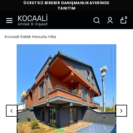
ÜCRETSİZ BİREBİR DANIŞMANLIK&YERİNDE
TANITIM
0
Kocaali Satılık Havuzlu Villa