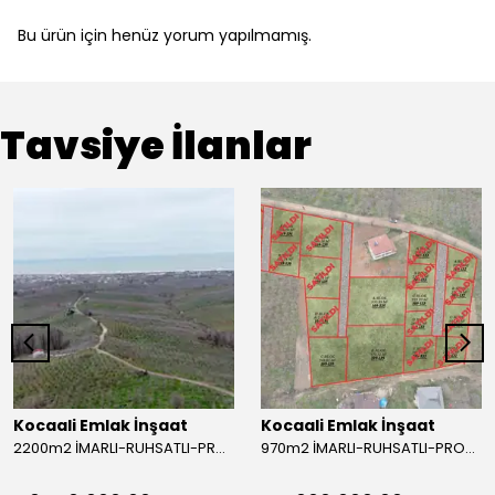
Bu ürün için henüz yorum yapılmamış.
Tavsiye İlanlar
Kocaali Emlak İnşaat
Kocaali Emlak İnşaat
2200m2 İMARLI-RUHSATLI-PROJELİ, PARSELLENMİŞ, PANORAMİK DENİZ MANZARALI, DOĞA İLE İÇ İÇE ARSA! – KADIKÖY MH
970m2 İMARLI-RUHSATLI-PROJELİ, PARSELLENMİŞ, PANORAMİK DENİZ MANZARALI, DOĞA İLE İÇ İÇE ARSA! – KADIKÖY MH